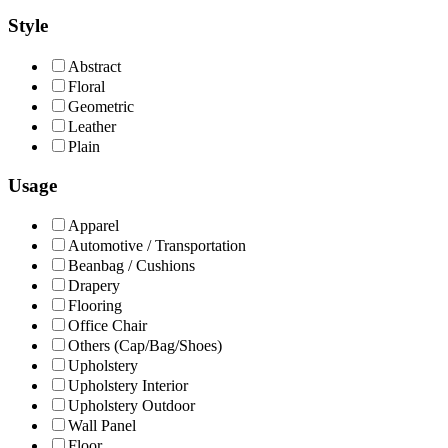
Style
Abstract
Floral
Geometric
Leather
Plain
Usage
Apparel
Automotive / Transportation
Beanbag / Cushions
Drapery
Flooring
Office Chair
Others (Cap/Bag/Shoes)
Upholstery
Upholstery Interior
Upholstery Outdoor
Wall Panel
Floor