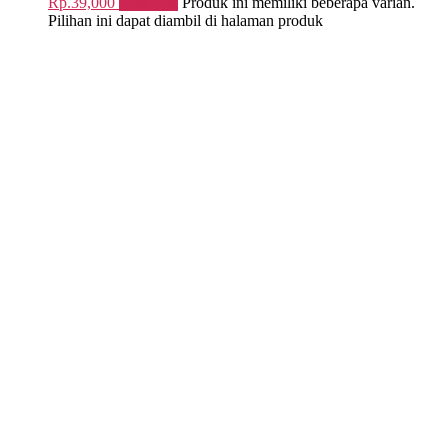
Rp.
39,000
Pilih opsi
Produk ini memiliki beberapa varian.
Pilihan ini dapat diambil di halaman produk