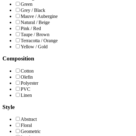
Green
Grey / Black
Mauve / Aubergine
Natural / Beige
Pink / Red
Taupe / Brown
Terracotta / Orange
Yellow / Gold
Composition
Cotton
Olefin
Polyester
PVC
Linen
Style
Abstract
Floral
Geometric