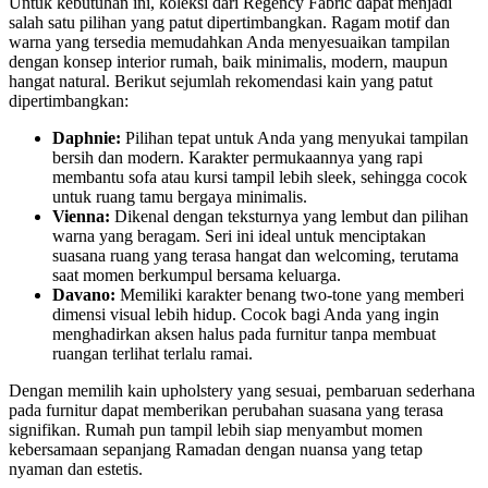
Untuk kebutuhan ini, koleksi dari Regency Fabric dapat menjadi
salah satu pilihan yang patut dipertimbangkan. Ragam motif dan
warna yang tersedia memudahkan Anda menyesuaikan tampilan
dengan konsep interior rumah, baik minimalis, modern, maupun
hangat natural. Berikut sejumlah rekomendasi kain yang patut
dipertimbangkan:
Daphnie:
Pilihan tepat untuk Anda yang menyukai tampilan
bersih dan modern. Karakter permukaannya yang rapi
membantu sofa atau kursi tampil lebih sleek, sehingga cocok
untuk ruang tamu bergaya minimalis.
Vienna:
Dikenal dengan teksturnya yang lembut dan pilihan
warna yang beragam. Seri ini ideal untuk menciptakan
suasana ruang yang terasa hangat dan welcoming, terutama
saat momen berkumpul bersama keluarga.
Davano:
Memiliki karakter benang two-tone yang memberi
dimensi visual lebih hidup. Cocok bagi Anda yang ingin
menghadirkan aksen halus pada furnitur tanpa membuat
ruangan terlihat terlalu ramai.
Dengan memilih kain upholstery yang sesuai, pembaruan sederhana
pada furnitur dapat memberikan perubahan suasana yang terasa
signifikan. Rumah pun tampil lebih siap menyambut momen
kebersamaan sepanjang Ramadan dengan nuansa yang tetap
nyaman dan estetis.