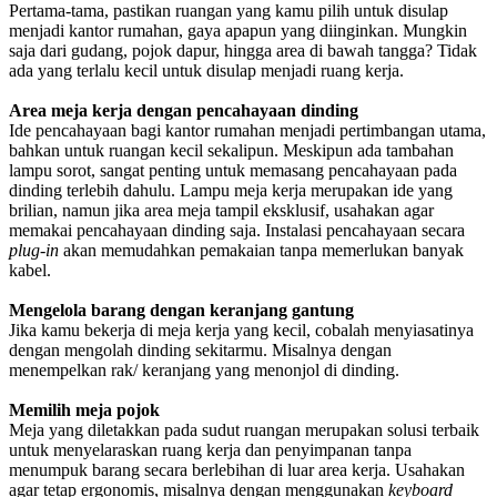
Pertama-tama, pastikan ruangan yang kamu pilih untuk disulap
menjadi kantor rumahan, gaya apapun yang diinginkan. Mungkin
saja dari gudang, pojok dapur, hingga area di bawah tangga? Tidak
ada yang terlalu kecil untuk disulap menjadi ruang kerja.
Area meja kerja dengan pencahayaan dinding
Ide pencahayaan bagi kantor rumahan menjadi pertimbangan utama,
bahkan untuk ruangan kecil sekalipun. Meskipun ada tambahan
lampu sorot, sangat penting untuk memasang pencahayaan pada
dinding terlebih dahulu. Lampu meja kerja merupakan ide yang
brilian, namun jika area meja tampil eksklusif, usahakan agar
memakai pencahayaan dinding saja. Instalasi pencahayaan secara
plug-in
akan memudahkan pemakaian tanpa memerlukan banyak
kabel.
Mengelola barang dengan keranjang gantung
Jika kamu bekerja di meja kerja yang kecil, cobalah menyiasatinya
dengan mengolah dinding sekitarmu. Misalnya dengan
menempelkan rak/ keranjang yang menonjol di dinding.
Memilih meja pojok
Meja yang diletakkan pada sudut ruangan merupakan solusi terbaik
untuk menyelaraskan ruang kerja dan penyimpanan tanpa
menumpuk barang secara berlebihan di luar area kerja. Usahakan
agar tetap ergonomis, misalnya dengan menggunakan
keyboard