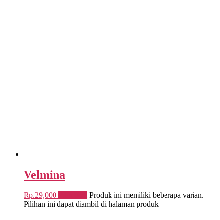
Velmina
Rp.
29,000
Pilih opsi
Produk ini memiliki beberapa varian.
Pilihan ini dapat diambil di halaman produk