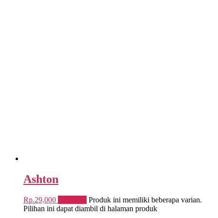
Ashton
Rp.
29,000
Pilih opsi
Produk ini memiliki beberapa varian.
Pilihan ini dapat diambil di halaman produk