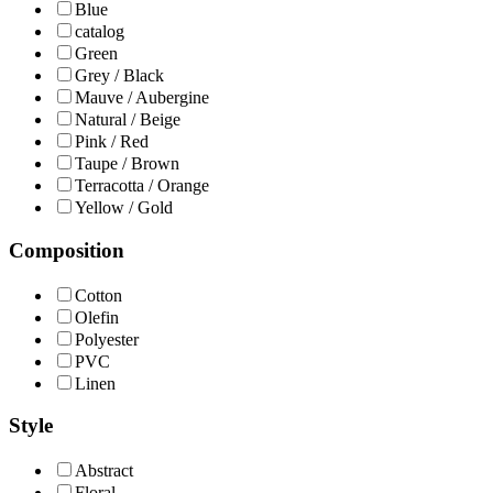
Blue
catalog
Green
Grey / Black
Mauve / Aubergine
Natural / Beige
Pink / Red
Taupe / Brown
Terracotta / Orange
Yellow / Gold
Composition
Cotton
Olefin
Polyester
PVC
Linen
Style
Abstract
Floral