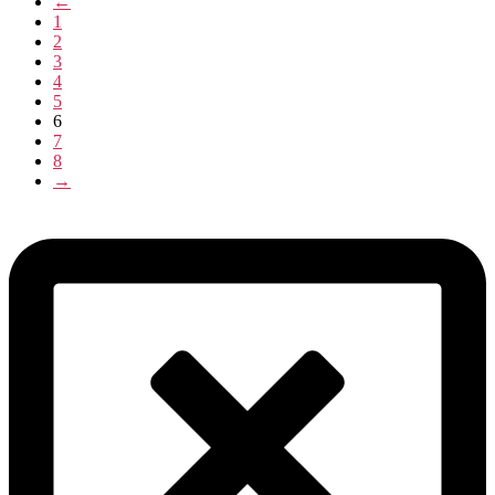
←
1
2
3
4
5
6
7
8
→