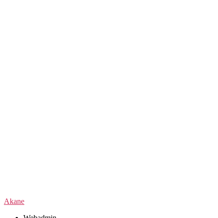
Akane
Webadmin
.