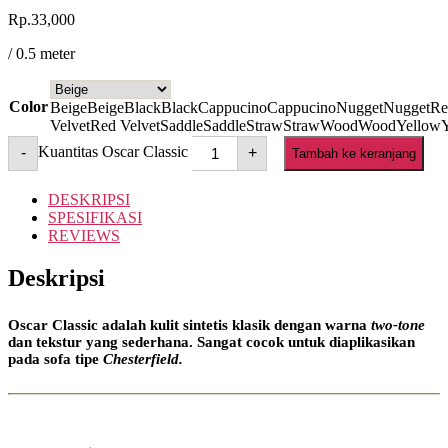
Rp.
33,000
/ 0.5 meter
Color
Beige
Beige
Black
Black
Cappucino
Cappucino
Nugget
Nugget
Re
Velvet
Red Velvet
Saddle
Saddle
Straw
Straw
Wood
Wood
Yellow
Kuantitas Oscar Classic
-
+
Tambah ke keranjang
DESKRIPSI
SPESIFIKASI
REVIEWS
Deskripsi
Oscar Classic
adalah kulit sintetis klasik dengan warna
two-tone
dan tekstur yang sederhana. Sangat cocok untuk diaplikasikan
pada sofa tipe
Chesterfield.